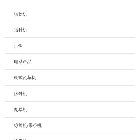
喷粉机
播种机
油锯
电动产品
轮式割草机
舷外机
割草机
绿篱机/采茶机