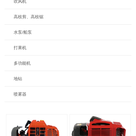
吹风机
高枝剪、高枝锯
水泵/船泵
打果机
多功能机
地钻
喷雾器