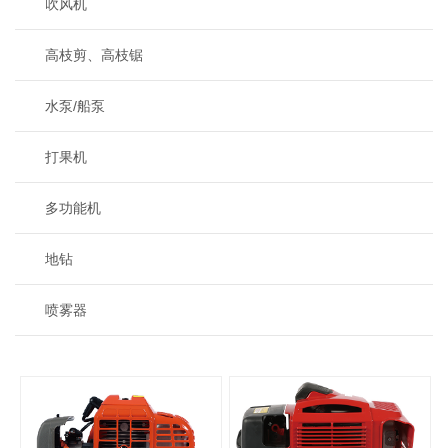
吹风机
高枝剪、高枝锯
水泵/船泵
打果机
多功能机
地钻
喷雾器