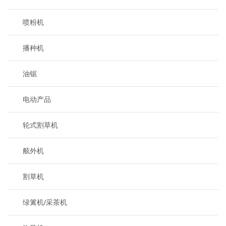
喷粉机
播种机
油锯
电动产品
轮式割草机
舷外机
割草机
绿篱机/采茶机