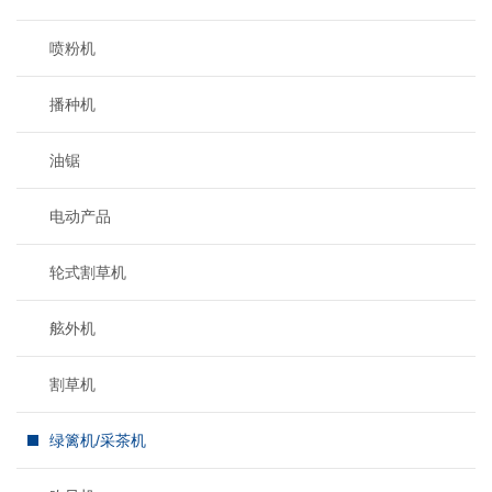
喷粉机
播种机
油锯
电动产品
轮式割草机
舷外机
割草机
绿篱机/采茶机