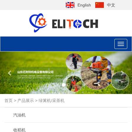
English
中文
Toggl
naviga
Previous
Nex
首页
>
产品展示
>
绿篱机/采茶机
汽油机
收稻机