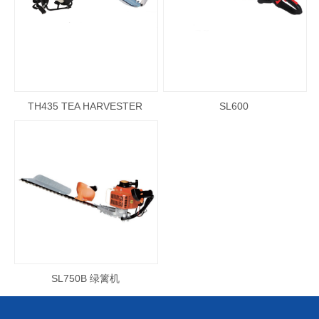
TH435 TEA HARVESTER
SL600
SL750B 绿篱机