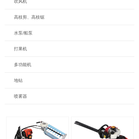
吹风机
高枝剪、高枝锯
水泵/船泵
打果机
多功能机
地钻
喷雾器