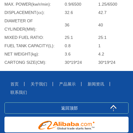
MAX. POWER(kw/r/min):
0.9/6500
1.25/6500
DISPLACEMENT(cc):
32.6
42.7
DIAMETER OF
36
40
CYLINDER(MM):
MIXED FUEL RATIO:
25:1
25:1
FUEL TANK CAPACITY(L):
0.8
1
NET WEIGHT(kg):
3.6
4.2
CARTONG SIZE(CM):
30*19*24
30*19*24
首页
关于我们
产品展示
新闻资讯
联系我们
返回顶部